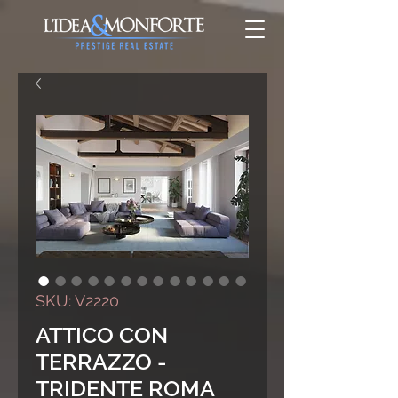
SKU: V2220
ATTICO CON
TERRAZZO -
TRIDENTE ROMA