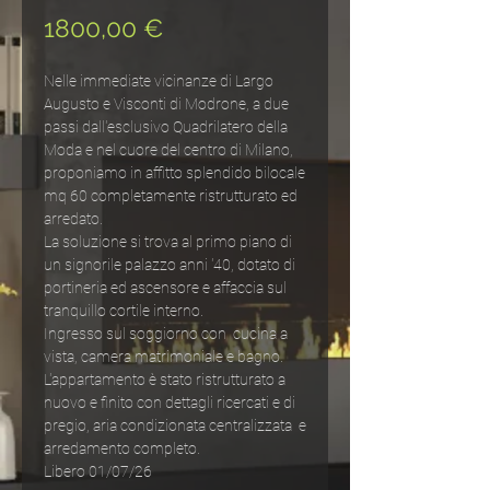
Prezzo
1800,00 €
Nelle immediate vicinanze di Largo
Augusto e Visconti di Modrone, a due
passi dall'esclusivo Quadrilatero della
Moda e nel cuore del centro di Milano,
proponiamo in affitto splendido bilocale
mq 60 completamente ristrutturato ed
arredato.
La soluzione si trova al primo piano di
un signorile palazzo anni '40, dotato di
portineria ed ascensore e affaccia sul
tranquillo cortile interno.
Ingresso sul soggiorno con cucina a
vista, camera matrimoniale e bagno.
L'appartamento è stato ristrutturato a
nuovo e finito con dettagli ricercati e di
pregio, aria condizionata centralizzata e
arredamento completo.
Libero 01/07/26