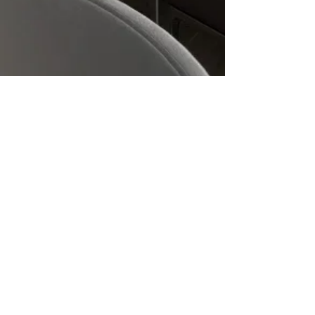
L'Idea & Monforte snc
Corso Concordia 5, Milano
info@lideaemonforte.com
P.IVA: IT 10713470960
PEC: lideamonforte@legalmail.it